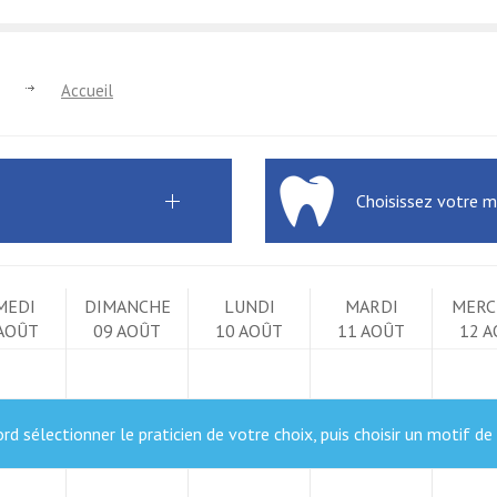
ne
Accueil
Choisissez votre m
MEDI
DIMANCHE
LUNDI
MARDI
MERC
 AOÛT
09 AOÛT
10 AOÛT
11 AOÛT
12 
ord sélectionner le praticien de votre choix, puis choisir un motif de