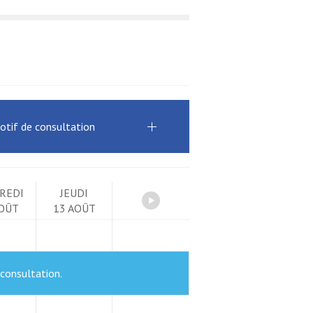
otif de consultation
REDI
JEUDI
AOÛT
13 AOÛT
 consultation.